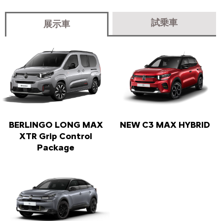
試乗車
展示車
BERLINGO LONG MAX
NEW C3 MAX HYBRID
XTR Grip Control
Package