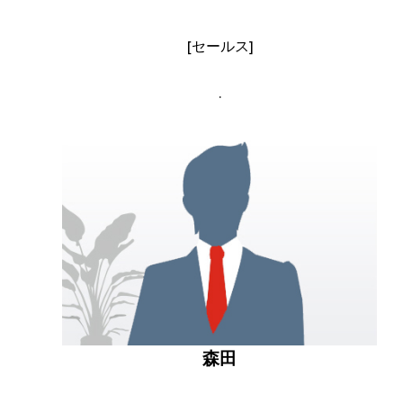
[セールス]
.
森田