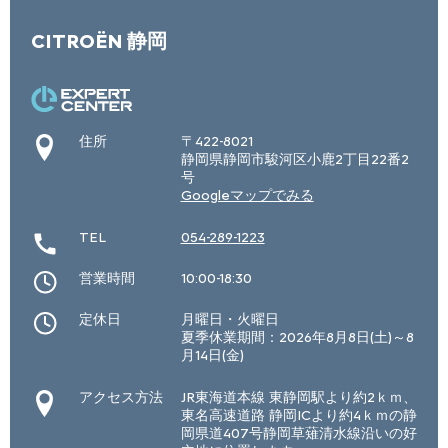
CITROËN 静岡
住所
〒422-8021
静岡県静岡市駿河区小鹿2丁目22番2
号
Googleマップでみる
TEL
054-289-1223
営業時間
10:00-18:30
定休日
月曜日・火曜日
夏季休業期間：2026年8月8日(土)～8
月14日(金)
アクセス方法
JR東海道本線 東静岡駅より約2ｋｍ、
東名高速道路 静岡ICより約4ｋｍの静
岡県道407号静岡草薙清水線沿いの好